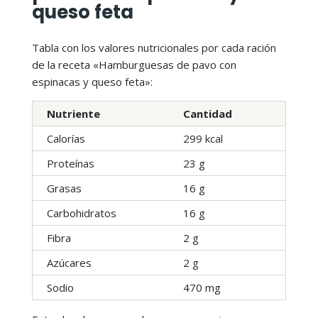
queso feta
Tabla con los valores nutricionales por cada ración
de la receta «Hamburguesas de pavo con
espinacas y queso feta»:
Nutriente
Cantidad
Calorías
299 kcal
Proteínas
23 g
Grasas
16 g
Carbohidratos
16 g
Fibra
2 g
Azúcares
2 g
Sodio
470 mg