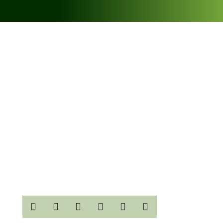





