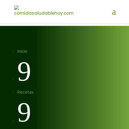
Inicio
9
Recetas
9