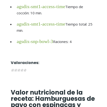
agsdix-smt1-access-time
Tiempo de
cocción: 10 min.
agsdix-smt1-access-time
Tiempo total: 25
min.
agsdix-snp-bowl-3
Raciones: 4
Valoraciones:
☆
☆
☆
☆
☆
Valor nutricional de la
receta: Hamburguesas de
pavo con espinacas y