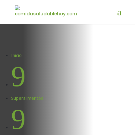
Inicio
9
Superalimentos
9