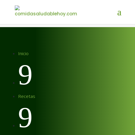
Inicio
9
Recetas
9