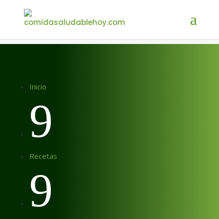
Inicio
9
Recetas
9