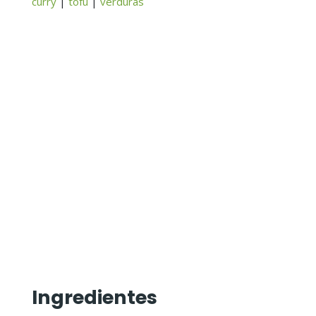
curry
|
tofu
|
verduras
Ingredientes