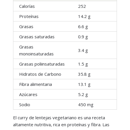
Calorías
252
Proteínas
14.2 g
Grasas
6.6 g
Grasas saturadas
0.9 g
Grasas
3.4 g
monoinsaturadas
Grasas poliinsaturadas
1.5 g
Hidratos de Carbono
35.8 g
Fibra alimentaria
13.1 g
Azúcares
5.2 g
Sodio
450 mg
El curry de lentejas vegetariano es una receta
altamente nutritiva, rica en proteínas y fibra. Las