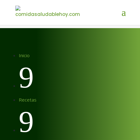
Inicio
9
Recetas
9