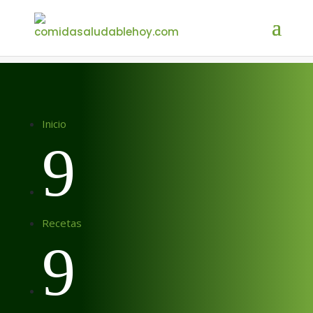
Inicio
9
Recetas
9