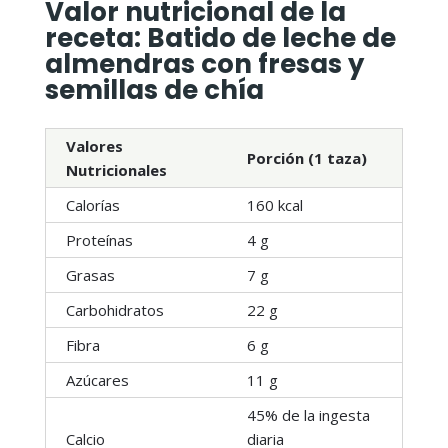
Valor nutricional de la
receta: Batido de leche de
almendras con fresas y
semillas de chía
Valores
Porción (1 taza)
Nutricionales
Calorías
160 kcal
Proteínas
4 g
Grasas
7 g
Carbohidratos
22 g
Fibra
6 g
Azúcares
11 g
45% de la ingesta
Calcio
diaria