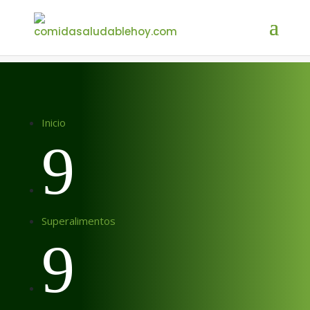
Inicio
9
Superalimentos
9